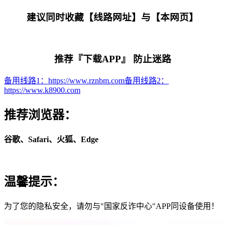
建议同时收藏【线路网址】与【本网页】
推荐『下载APP』 防止迷路
备用线路
1
：
https://www.rznbm.com
备用线路
2
：
https://www.k8900.com
推荐浏览器：
谷歌、Safari、火狐、Edge
温馨提示：
为了您的隐私安全，请勿与"国家反诈中心"APP同设备使用！