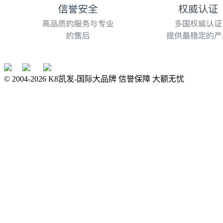
© 2004-
2026
K8凯发-国际大品牌 信誉保障 大额无忧