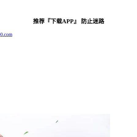
推荐『下载APP』 防止迷路
00.com