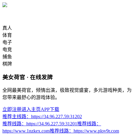
真人
体育
电子
电竞
捕鱼
棋牌
美女荷官 · 在线发牌
全网最美荷官，倾情出演，极致视觉盛宴，多元游戏种类，为
您带来最舒心的游戏体验。
立即注册
进入主页
APP下载
推荐主线路：
https://34.96.227.59:31202
推荐线路：
https://34.96.227.59:31201
推荐线路：
https://www.1nzkex.com
推荐线路：
https://www.plov9r.com