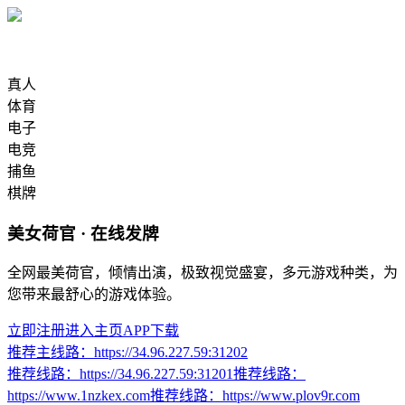
真人
体育
电子
电竞
捕鱼
棋牌
美女荷官 · 在线发牌
全网最美荷官，倾情出演，极致视觉盛宴，多元游戏种类，为
您带来最舒心的游戏体验。
立即注册
进入主页
APP下载
推荐主线路：
https://34.96.227.59:31202
推荐线路：
https://34.96.227.59:31201
推荐线路：
https://www.1nzkex.com
推荐线路：
https://www.plov9r.com