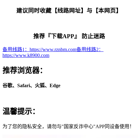
建议同时收藏【线路网址】与【本网页】
推荐『下载APP』 防止迷路
备用线路
1
：
https://www.rznbm.com
备用线路
2
：
https://www.k8900.com
推荐浏览器：
谷歌、Safari、火狐、Edge
温馨提示：
为了您的隐私安全，请勿与"国家反诈中心"APP同设备使用！