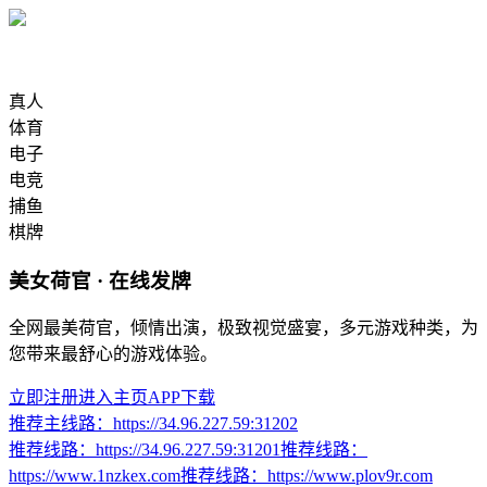
真人
体育
电子
电竞
捕鱼
棋牌
美女荷官 · 在线发牌
全网最美荷官，倾情出演，极致视觉盛宴，多元游戏种类，为
您带来最舒心的游戏体验。
立即注册
进入主页
APP下载
推荐主线路：
https://34.96.227.59:31202
推荐线路：
https://34.96.227.59:31201
推荐线路：
https://www.1nzkex.com
推荐线路：
https://www.plov9r.com