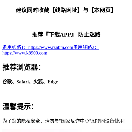
建议同时收藏【线路网址】与【本网页】
推荐『下载APP』 防止迷路
备用线路
1
：
https://www.rznbm.com
备用线路
2
：
https://www.k8900.com
推荐浏览器：
谷歌、Safari、火狐、Edge
温馨提示：
为了您的隐私安全，请勿与"国家反诈中心"APP同设备使用！