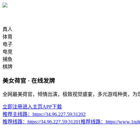
真人
体育
电子
电竞
捕鱼
棋牌
美女荷官 · 在线发牌
全网最美荷官，倾情出演，极致视觉盛宴，多元游戏种类，为
立即注册
进入主页
APP下载
推荐主线路：
https://34.96.227.59:31202
推荐线路：
https://34.96.227.59:31201
推荐线路：
https://www.1nz