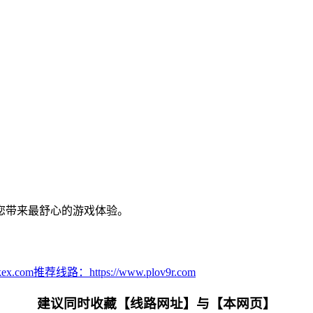
您带来最舒心的游戏体验。
kex.com
推荐线路：
https://www.plov9r.com
建议同时收藏【线路网址】与【本网页】