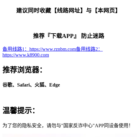
建议同时收藏【线路网址】与【本网页】
推荐『下载APP』 防止迷路
备用线路
1
：
https://www.rznbm.com
备用线路
2
：
https://www.k8900.com
推荐浏览器：
谷歌、Safari、火狐、Edge
温馨提示：
为了您的隐私安全，请勿与"国家反诈中心"APP同设备使用！