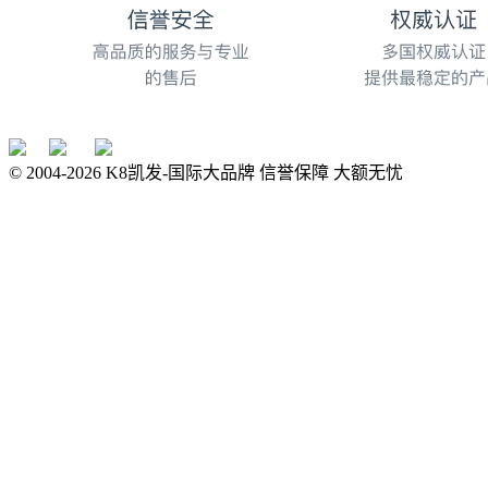
© 2004-
2026
K8凯发-国际大品牌 信誉保障 大额无忧